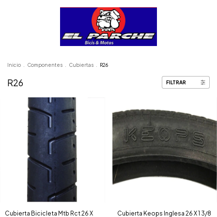
Inicio
.
Componentes
.
Cubiertas
.
R26
R26
FILTRAR
Cubierta Bicicleta Mtb Rct 26 X
Cubierta Keops Inglesa 26 X 1 3/8