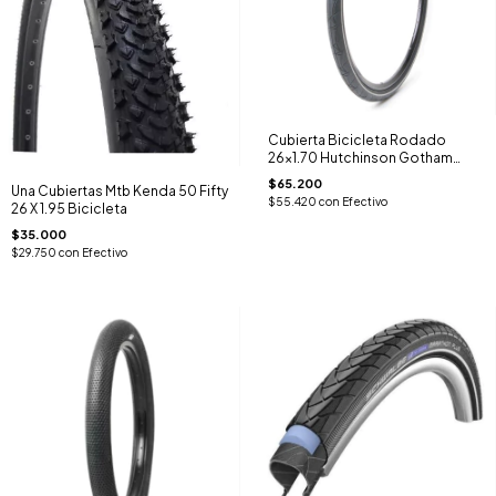
Cubierta Bicicleta Rodado
26x1.70 Hutchinson Gotham
Urbano
$65.200
Una Cubiertas Mtb Kenda 50 Fifty
$55.420
con
Efectivo
26 X 1.95 Bicicleta
$35.000
$29.750
con
Efectivo