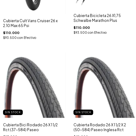
Cubierta Bicicleta 26 X1,75
Schwalbe Marathon Plus
Cubierta Cult Vans Cruiser 26 x
2.10 Max 65 Psi
$110.000
$110.000
$93.500
con
Efectivo
$93.500
con
Efectivo
SIN STOCK
SIN STOCK
Cubierta Bici Rodado 26 X 1 1/2
Cubierta Rodado 26 X 1 1/2 X 2
Rct (37-584) Paseo
(50-584) Paseo Inglesa Rct