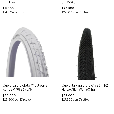
1.50 Lisa
(35/590)
$17.100
$26.300
$14.535
con
Efectivo
$22.355
con
Efectivo
Cubierta Bicicleta Mtb Urbana
Cubierta Para Bicicleta 26x1 1/2
Kenda K198 26x1.75
Hartex Skin Wall 60 Tpi
$30.000
$32.000
$25.500
con
Efectivo
$27.200
con
Efectivo