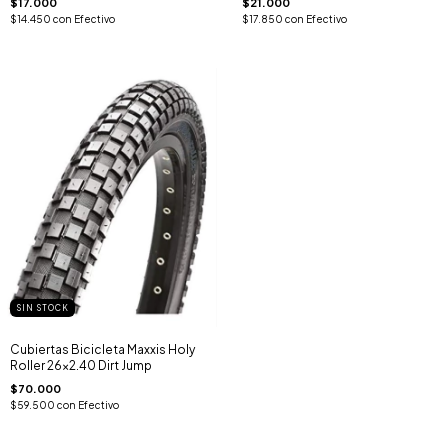
$17.000
$21.000
$14.450
con
Efectivo
$17.850
con
Efectivo
SIN STOCK
Cubiertas Bicicleta Maxxis Holy
Roller 26x2.40 Dirt Jump
$70.000
$59.500
con
Efectivo