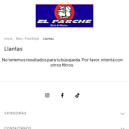
Inicio
.
Bmx - FreeStyle
.
Llantas
Llantas
No tenemos resultados para tu búsqueda. Por favor, intentá con
otros filtros.
CATEGORÍAS
CONTACTÁNOS