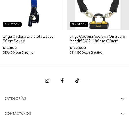
SIN STOCK
SIN STOCK
Linga Cadena Bicicleta Llaves
Linga Cadena Acerada On Guard
90cm Squad
Mastiff 8019 L 180cm X 10mm
$15.800
$170.000
$13.430
con
Efectivo
$144.500
con
Efectivo
CATEGORÍAS
CONTACTÁNOS