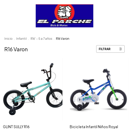
Inicio
.
Infantil
.
R16' - 5 a 7 años
.
R16 Varon
R16 Varon
FILTRAR
GLINT SULLY R16
Bicicleta Infantil Niños Royal