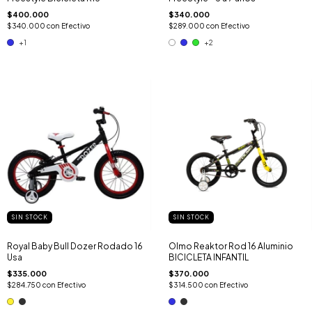
$400.000
$340.000
$340.000
con
Efectivo
$289.000
con
Efectivo
+1
+2
SIN STOCK
SIN STOCK
Royal Baby Bull Dozer Rodado 16
Olmo Reaktor Rod 16 Aluminio
Usa
BICICLETA INFANTIL
$335.000
$370.000
$284.750
con
Efectivo
$314.500
con
Efectivo