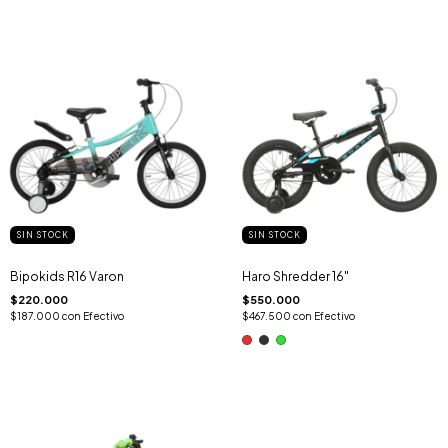
SIN STOCK
SIN STOCK
Bipokids R16 Varon
Haro Shredder 16"
$220.000
$550.000
$187.000
con
Efectivo
$467.500
con
Efectivo