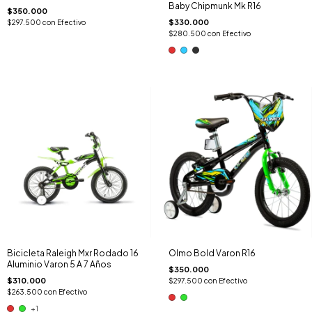
Baby Chipmunk Mk R16
$350.000
$330.000
$297.500
con
Efectivo
$280.500
con
Efectivo
Bicicleta Raleigh Mxr Rodado 16
Olmo Bold Varon R16
Aluminio Varon 5 A 7 Años
$350.000
$310.000
$297.500
con
Efectivo
$263.500
con
Efectivo
+1