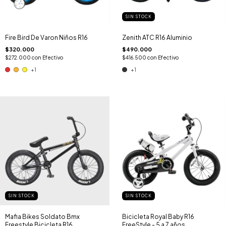
SIN STOCK
Fire Bird De Varon Niños R16
Zenith ATC R16 Aluminio
$320.000
$490.000
$272.000
con
Efectivo
$416.500
con
Efectivo
+1
+1
SIN STOCK
SIN STOCK
Mafia Bikes Soldato Bmx
Bicicleta Royal Baby R16
Freestyle Bicicleta R16
FreeStyle - 5 a 7 años