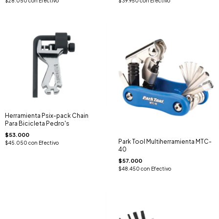
$28.050
con
Efectivo
$39.950
con
Efectivo
Herramienta Psix-pack Chain
Para Bicicleta Pedro's
$53.000
Park Tool Multiherramienta MTC-
$45.050
con
Efectivo
40
$57.000
$48.450
con
Efectivo