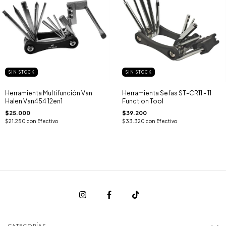
SIN STOCK
SIN STOCK
Herramienta Multifunción Van
Herramienta Sefas ST-CR11 - 11
Halen Van454 12en1
Function Tool
$25.000
$39.200
$21.250
con
Efectivo
$33.320
con
Efectivo
CATEGORÍAS