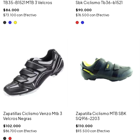
TB35-B1521 MTB 3 Velcros
Sbk Ciclismo Tb36-b1521
$86.000
$90.000
$73.100
con
Efectivo
$76.500
con
Efectivo
Zapatillas Ciclismo Venzo Mtb 3
Zapatilla Ciclismo MTB SBK
Velcros Negras
SQ916-2203
$102.000
$110.000
$86.700
con
Efectivo
$93.500
con
Efectivo