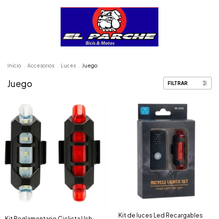
Inicio
.
Accesorios
.
Luces
.
Juego
Juego
FILTRAR
Kit de luces Led Recargables
Kit Reglamentario Ciclista Usb