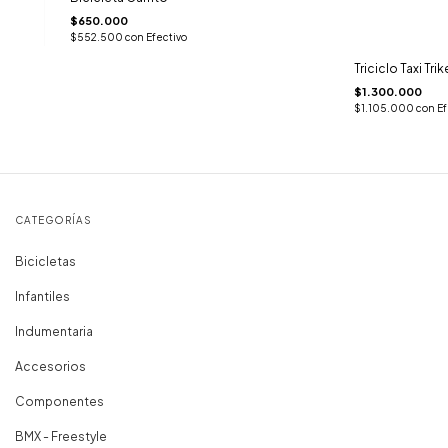
$650.000
$552.500
con
Efectivo
Triciclo Taxi Tri
$1.300.000
$1.105.000
con
Ef
CATEGORÍAS
Bicicletas
Infantiles
Indumentaria
Accesorios
Componentes
BMX - Freestyle