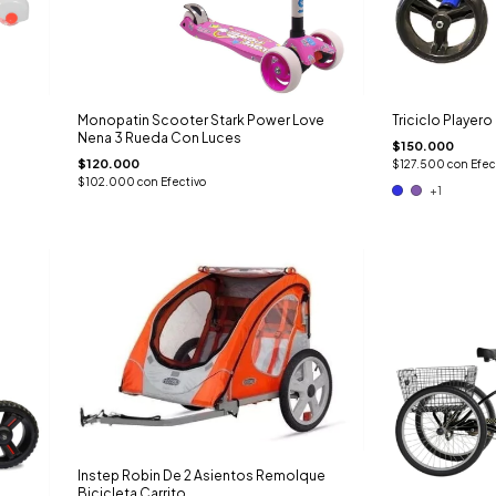
Monopatin Scooter Stark Power Love
Triciclo Playero
Nena 3 Rueda Con Luces
$150.000
$120.000
$127.500
con
Efec
$102.000
con
Efectivo
+1
Instep Robin De 2 Asientos Remolque
Bicicleta Carrito