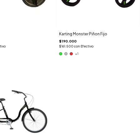
Karting Monster Piñon Fijo
$190.000
tivo
$161.500
con
Efectivo
+1