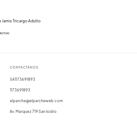
ke Jamis Tricargo Adulto
ectivo
CONTACTÁNOS
541173691893
1173691893
elparche@elparcheweb.com
Av. Marquez 719 San Isidro