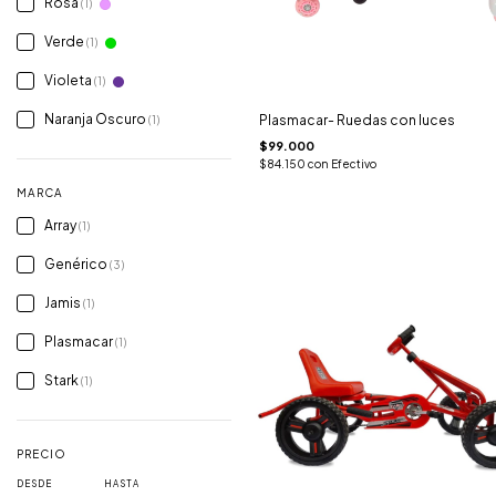
Rosa
(1)
Verde
(1)
Violeta
(1)
Naranja Oscuro
Plasmacar- Ruedas con luces
(1)
$99.000
$84.150
con
Efectivo
MARCA
Array
(1)
Genérico
(3)
Jamis
(1)
Plasmacar
(1)
Stark
(1)
PRECIO
DESDE
HASTA