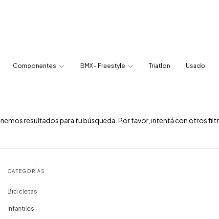
Componentes
BMX - Freestyle
Triatlon
Usado
nemos resultados para tu búsqueda. Por favor, intentá con otros filt
CATEGORÍAS
Bicicletas
Infantiles