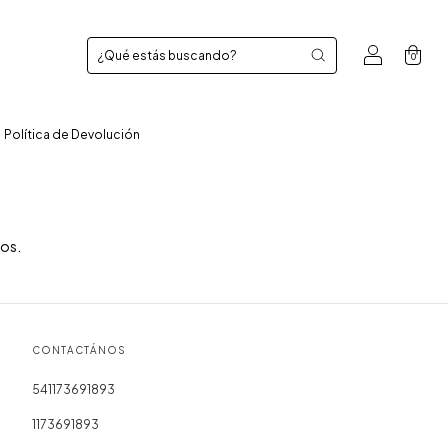
0
Política de Devolución
ros.
CONTACTÁNOS
541173691893
1173691893