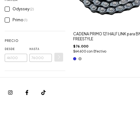
Odyssey
(2)
Primo
(1)
CADENA PRIMO 121 HALF LINK para B
FREESTYLE
PRECIO
$76.000
DESDE
HASTA
$64.600
con
Efectivo