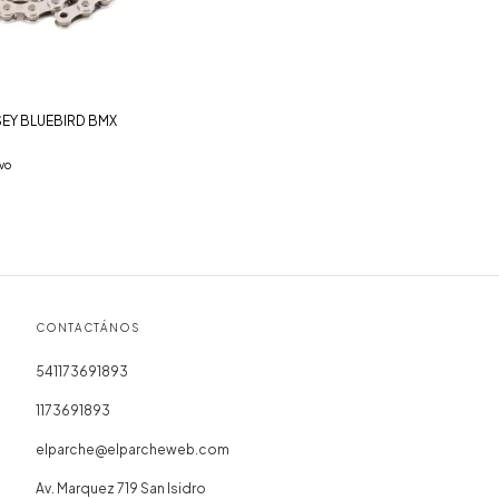
EY BLUEBIRD BMX
vo
CONTACTÁNOS
541173691893
1173691893
elparche@elparcheweb.com
Av. Marquez 719 San Isidro