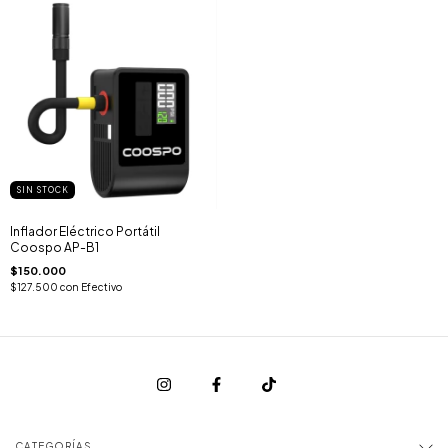
SIN STOCK
Inflador Eléctrico Portátil
Coospo AP-B1
$150.000
$127.500
con
Efectivo
CATEGORÍAS