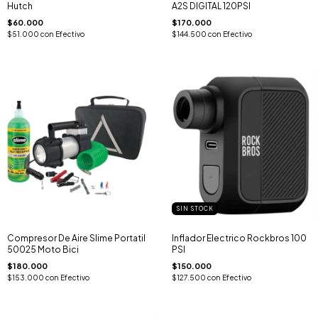
Hutch
A2S DIGITAL 120PSI
$60.000
$170.000
$51.000
con
Efectivo
$144.500
con
Efectivo
SIN STOCK
Compresor De Aire Slime Portatil
Inflador Electrico Rockbros 100
50025 Moto Bici
PSI
$180.000
$150.000
$153.000
con
Efectivo
$127.500
con
Efectivo