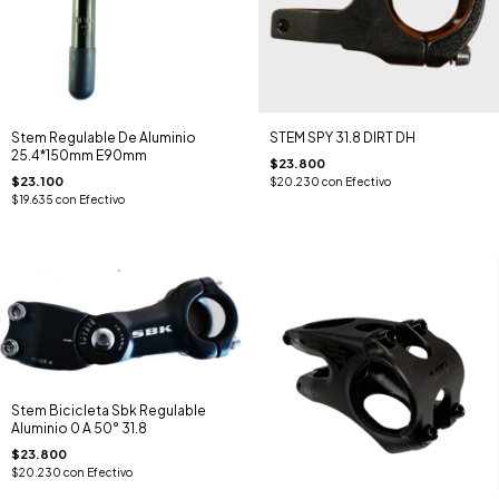
Stem Regulable De Aluminio
STEM SPY 31.8 DIRT DH
25.4*150mm E90mm
$23.800
$23.100
$20.230
con
Efectivo
$19.635
con
Efectivo
Stem Bicicleta Sbk Regulable
Aluminio 0 A 50° 31.8
$23.800
$20.230
con
Efectivo