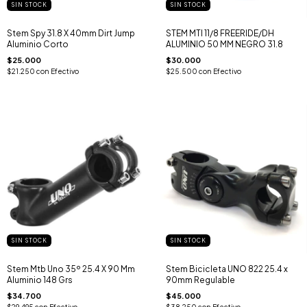
SIN STOCK
SIN STOCK
Stem Spy 31.8 X 40mm Dirt Jump
STEM MTI 11/8 FREERIDE/DH
Aluminio Corto
ALUMINIO 50 MM NEGRO 31.8
$25.000
$30.000
$21.250
con
Efectivo
$25.500
con
Efectivo
SIN STOCK
SIN STOCK
Stem Mtb Uno 35º 25.4 X 90 Mm
Stem Bicicleta UNO 822 25.4 x
Aluminio 148 Grs
90mm Regulable
$34.700
$45.000
$29.495
con
Efectivo
$38.250
con
Efectivo