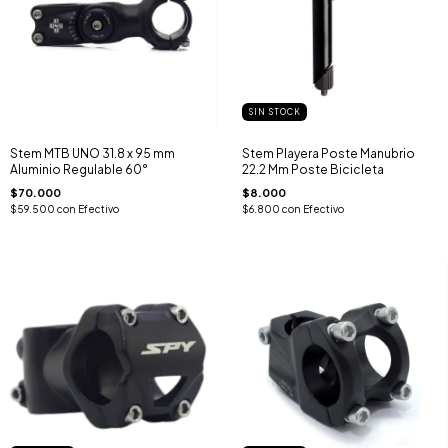
SIN STOCK
Stem MTB UNO 31.8 x 95 mm
Stem Playera Poste Manubrio
Aluminio Regulable 60°
22.2 Mm Poste Bicicleta
$70.000
$8.000
$59.500
con
Efectivo
$6.800
con
Efectivo