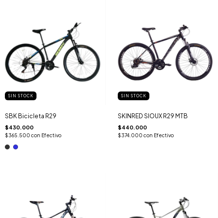
SIN STOCK
SIN STOCK
SBK Bicicleta R29
SKINRED SIOUX R29 MTB
$430.000
$440.000
$365.500
con
Efectivo
$374.000
con
Efectivo