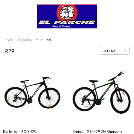
Inicio
.
Bicicletas
.
MTB
.
R29
R29
FILTRAR
Rydetech 600 R29
Samurai 2.0 R29 21v Shimano