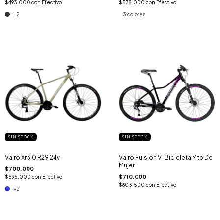
$493.000
con
Efectivo
$578.000
con
Efectivo
+2
3 colores
SIN STOCK
SIN STOCK
Vairo Xr3.0 R29 24v
Vairo Pulsion V1 Bicicleta Mtb De
Mujer
$700.000
$710.000
$595.000
con
Efectivo
$603.500
con
Efectivo
+2