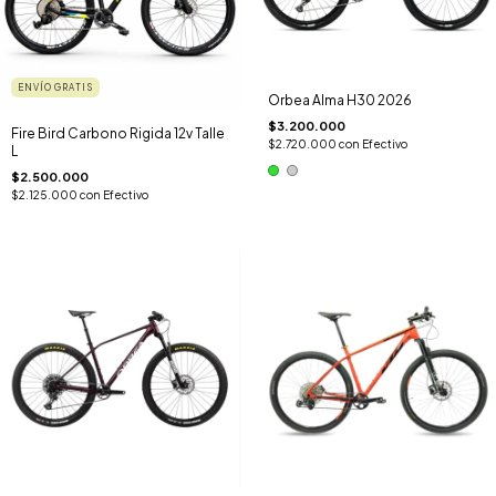
ENVÍO GRATIS
Orbea Alma H30 2026
$3.200.000
Fire Bird Carbono Rigida 12v Talle
$2.720.000
con
Efectivo
L
$2.500.000
$2.125.000
con
Efectivo