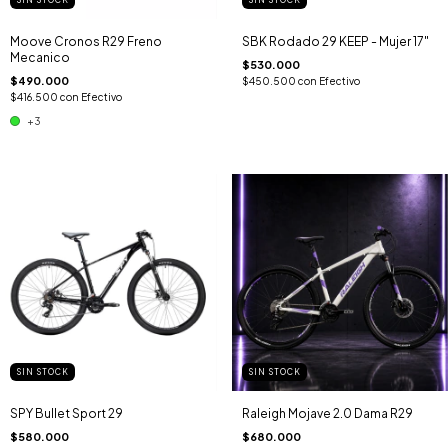
SIN STOCK
SIN STOCK
Moove Cronos R29 Freno
SBK Rodado 29 KEEP - Mujer 17"
Mecanico
$530.000
$490.000
$450.500
con
Efectivo
$416.500
con
Efectivo
+3
SIN STOCK
SIN STOCK
SPY Bullet Sport 29
Raleigh Mojave 2.0 Dama R29
$580.000
$680.000