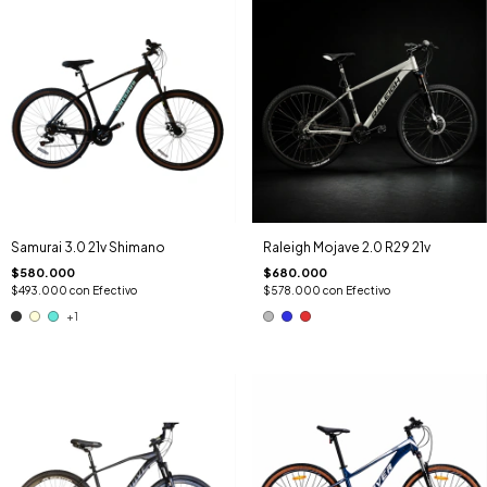
Samurai 3.0 21v Shimano
Raleigh Mojave 2.0 R29 21v
$580.000
$680.000
$493.000
con
Efectivo
$578.000
con
Efectivo
+1