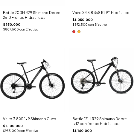
Battle 200H R29 Shimano Deore
Vairo XR 3.8 3×8 R29´´ Hidráulico
2x10 Frenos Hidraulicos
$1.050.000
$950.000
$892.500
con
Efectivo
$807.500
con
Efectivo
Vairo 3.8 XR 1x9 Shimano Cues
Battle 121H R29 Shimano Deore
1x12 con frenos Hidráulicos
$1.100.000
$1.160.000
$935.000
con
Efectivo