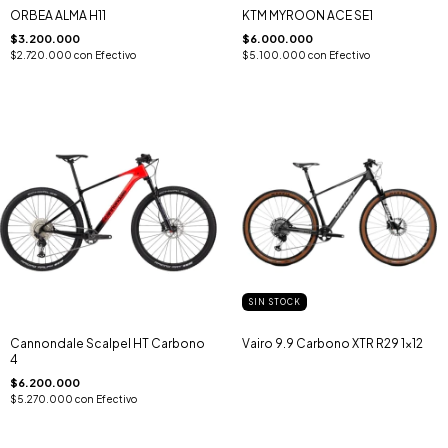
ORBEA ALMA H11
KTM MYROON ACE SE1
$3.200.000
$6.000.000
$2.720.000
con
Efectivo
$5.100.000
con
Efectivo
SIN STOCK
Cannondale Scalpel HT Carbono
Vairo 9.9 Carbono XTR R29 1x12
4
$6.200.000
$5.270.000
con
Efectivo