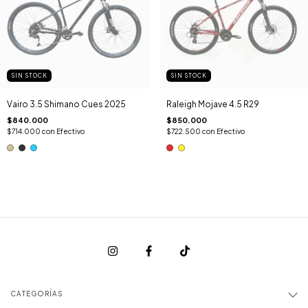
SIN STOCK
SIN STOCK
Vairo 3.5 Shimano Cues 2025
Raleigh Mojave 4.5 R29
$840.000
$850.000
$714.000
con
Efectivo
$722.500
con
Efectivo
CATEGORÍAS