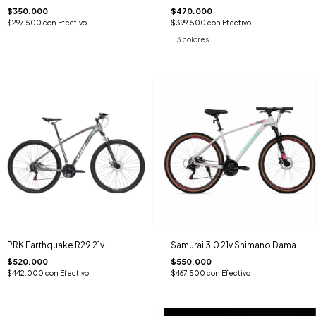
$350.000
$470.000
$297.500
con
Efectivo
$399.500
con
Efectivo
3 colores
PRK Earthquake R29 21v
Samurai 3.0 21v Shimano Dama
$520.000
$550.000
$442.000
con
Efectivo
$467.500
con
Efectivo