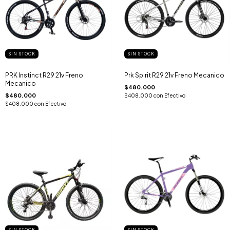
SIN STOCK
SIN STOCK
PRK Instinct R29 21v Freno
Prk Spirit R29 21v Freno Mecanico
Mecanico
$480.000
$480.000
$408.000
con
Efectivo
$408.000
con
Efectivo