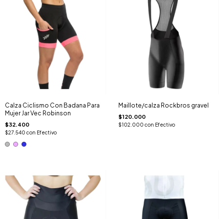
Calza Ciclismo Con Badana Para
Maillote/calza Rockbros gravel
Mujer Jar Vec Robinson
$120.000
$32.400
$102.000
con
Efectivo
$27.540
con
Efectivo