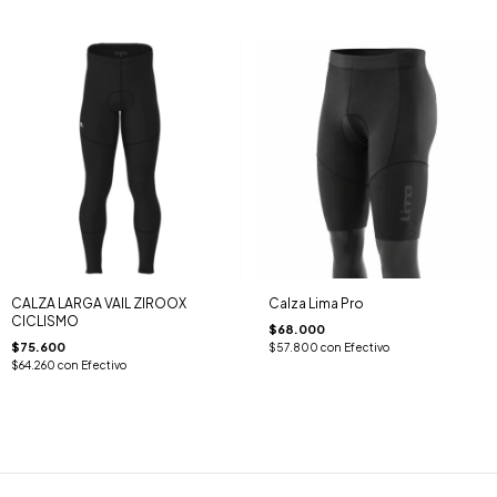
CALZA LARGA VAIL ZIROOX
Calza Lima Pro
CICLISMO
$68.000
$75.600
$57.800
con
Efectivo
$64.260
con
Efectivo