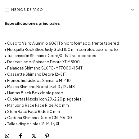
MEDIOS DE PAGO
Especificaciones principales
• Cuadro Vairo Aluminio 6061 T6 hidroformado, frente tapered
• Horquilla RockShox Judy Gold 100 mm con bloqueo remoto
• Transmisión Shimano Deore/XT 1x12 velocidades
• Descarrilador Shimano Deore XT M8100
• Palancas Shimano SLX FC-MT7000-1 34T
• Cassette Shimano Deore 12-51T
• Frenos hidráulicos Shimano MT410
• Mazas Shimano Boost 15x110 / 12x148
• Llantas Black Box doble pared
• Cubiertas Maxxis Ikon 29x2.20 plegables
• Manubrio Race Face Ride 760 mm
• Stem Race Face Ride 50 mm
• Cadena Shimano Deore CN-M6100
• Talles disponibles: S, M, L y XL