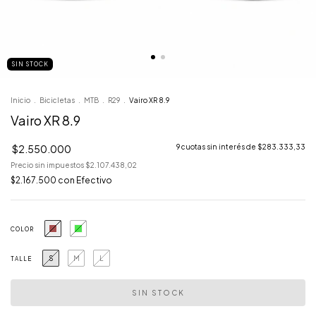
SIN STOCK
Inicio
.
Bicicletas
.
MTB
.
R29
.
Vairo XR 8.9
Vairo XR 8.9
$2.550.000
9
cuotas sin interés de
$283.333,33
Precio sin impuestos
$2.107.438,02
$2.167.500
con
Efectivo
COLOR
S
M
L
TALLE