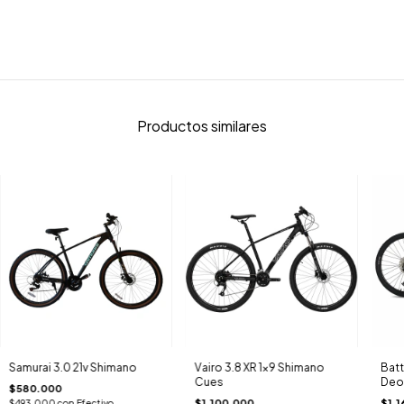
Productos similares
Samurai 3.0 21v Shimano
Vairo 3.8 XR 1x9 Shimano
Batt
Cues
Deor
$580.000
Hidr
$1.100.000
$1.1
$493.000
con
Efectivo