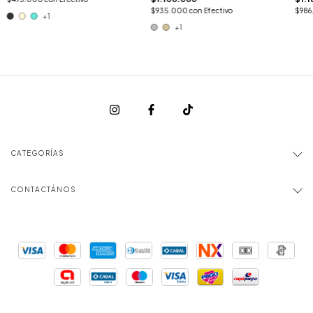
$935.000
con
Efectivo
$986
+1
+1
CATEGORÍAS
CONTACTÁNOS