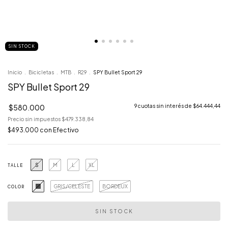
SIN STOCK
Inicio
.
Bicicletas
.
MTB
.
R29
.
SPY Bullet Sport 29
SPY Bullet Sport 29
$580.000
9
cuotas sin interés de
$64.444,44
Precio sin impuestos
$479.338,84
$493.000
con
Efectivo
S
M
L
XL
TALLE
GRIS/CELESTE
BORDEUX
COLOR