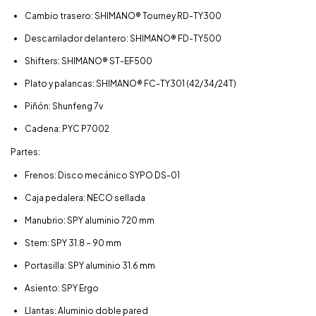
Cambio trasero: SHIMANO® Tourney RD-TY300
Descarrilador delantero: SHIMANO® FD-TY500
Shifters: SHIMANO® ST-EF500
Plato y palancas: SHIMANO® FC-TY301 (42/34/24T)
Piñón: Shunfeng 7v
Cadena: PYC P7002
Partes:
Frenos: Disco mecánico SYPO DS-01
Caja pedalera: NECO sellada
Manubrio: SPY aluminio 720 mm
Stem: SPY 31.8 – 90 mm
Portasilla: SPY aluminio 31.6 mm
Asiento: SPY Ergo
Llantas: Aluminio doble pared