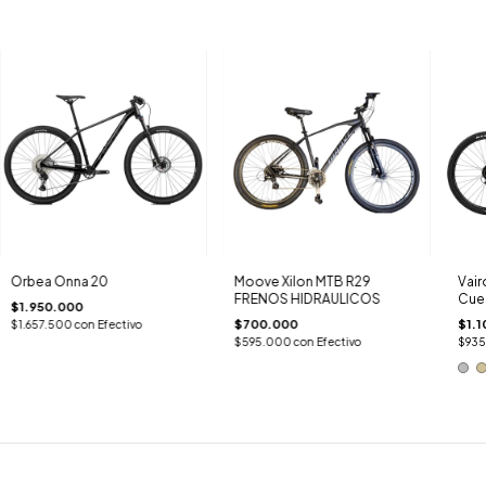
Orbea Onna 20
Moove Xilon MTB R29
Vair
FRENOS HIDRAULICOS
Cue
$1.950.000
$700.000
$1.1
$1.657.500
con
Efectivo
$595.000
con
Efectivo
$93