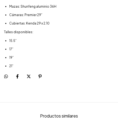
Mazas: Shunfeng aluminio 36H
Cámaras: Premier 29”
Cubiertas: Kenda 29 x 2.10
Talles disponibles:
15.5”
17”
19”
21”
Productos similares