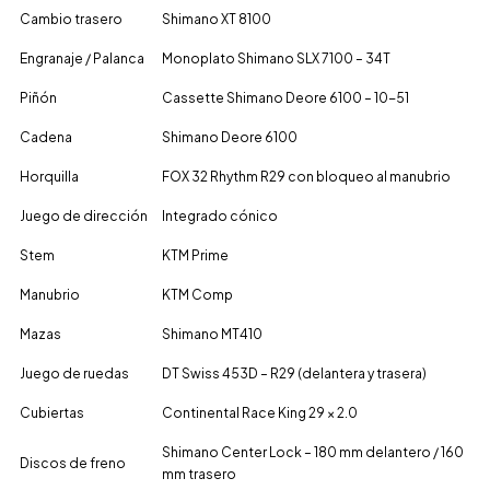
Cambio trasero
Shimano XT 8100
Engranaje / Palanca
Monoplato Shimano SLX 7100 – 34T
Piñón
Cassette Shimano Deore 6100 – 10-51
Cadena
Shimano Deore 6100
Horquilla
FOX 32 Rhythm R29 con bloqueo al manubrio
Juego de dirección
Integrado cónico
Stem
KTM Prime
Manubrio
KTM Comp
Mazas
Shimano MT410
Juego de ruedas
DT Swiss 453D – R29 (delantera y trasera)
Cubiertas
Continental Race King 29 × 2.0
Shimano Center Lock – 180 mm delantero / 160
Discos de freno
mm trasero