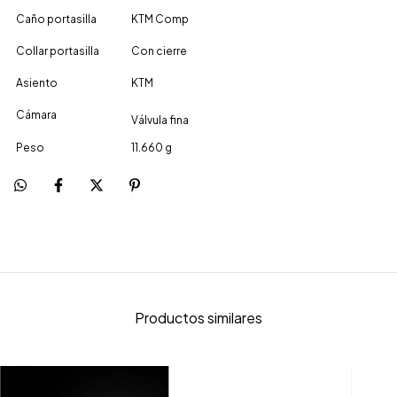
Caño portasilla
KTM Comp
Collar portasilla
Con cierre
Asiento
KTM
Cámara
Válvula fina
Peso
11.660 g
Productos similares