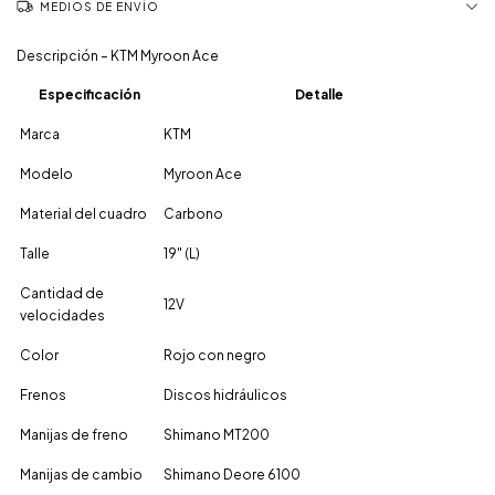
MEDIOS DE ENVÍO
Descripción – KTM Myroon Ace
Especificación
Detalle
Marca
KTM
Modelo
Myroon Ace
Material del cuadro
Carbono
Talle
19″ (L)
Cantidad de
12V
velocidades
Color
Rojo con negro
Frenos
Discos hidráulicos
Manijas de freno
Shimano MT200
Manijas de cambio
Shimano Deore 6100