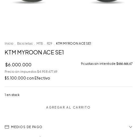
Inicio
.
Bicicletas
.
MTB
.
R29
.
KTM MYROON ACE SE1
KTM MYROON ACE SE1
$6.000.000
9
cuotas sin interés de
$666.666,67
Precio sin impuestos
$4.958.677,69
$5.100.000
con
Efectivo
1
en stock
MEDIOS DE PAGO