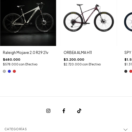
Raleigh Mojave 2.0 R29 21v
ORBEA ALMA H11
SPY 
$680.000
$3.200.000
$1.
$578.000
con
Efectivo
$2.720.000
con
Efectivo
$1.3
CATEGORÍAS