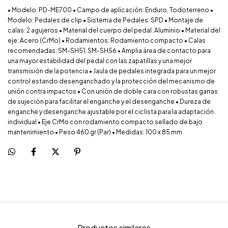
• Modelo: PD-ME700 • Campo de aplicación: Enduro, Todoterreno •
Modelo: Pedales de clip • Sistema de Pedales: SPD • Montaje de
calas: 2 agujeros • Material del cuerpo del pedal: Aluminio • Material del
eje: Acero (CrMo) • Rodamientos: Rodamiento compacto • Calas
recomendadas: SM-SH51, SM-SH56 • Amplia área de contacto para
una mayor estabilidad del pedal con las zapatillas y una mejor
transmisión de la potencia • Jaula de pedales integrada para un mejor
control estando desenganchado y la protección del mecanismo de
unión contra impactos • Con unión de doble cara con robustas garras
de sujeción para facilitar el enganche y el desenganche • Dureza de
enganche y desenganche ajustable por el ciclista para la adaptación
individual • Eje CrMo con rodamiento compacto sellado de bajo
mantenimiento • Peso 460 gr (Par) • Medidas: 100 x 85 mm
Productos similares