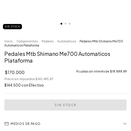
SIN STOCK
Inicio
.
Componentes
.
Pedales
.
Automaticos
.
Pedales Mtb Shimano Me700
Automaticos Plataforma
Pedales Mtb Shimano Me700 Automaticos
Plataforma
$170.000
9
cuotas sin interés de
$18.888,89
Precio sin impuestos
$140.495,87
$144.500
con
Efectivo
MEDIOS DE PAGO