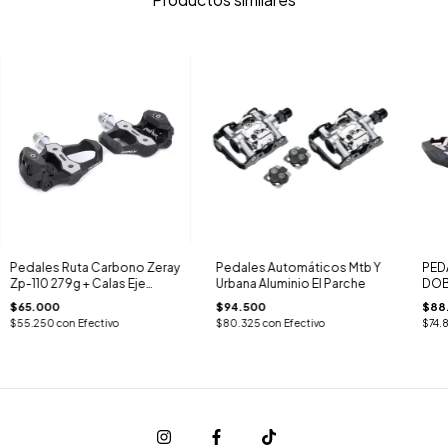
Pedales Ruta Carbono Zeray
Pedales Automáticos Mtb Y
PED
Zp-110 279g + Calas Eje
Urbana Aluminio El Parche
DOB
Cromo
ZER
$65.000
$94.500
$88
$55.250
con
Efectivo
$80.325
con
Efectivo
$74.