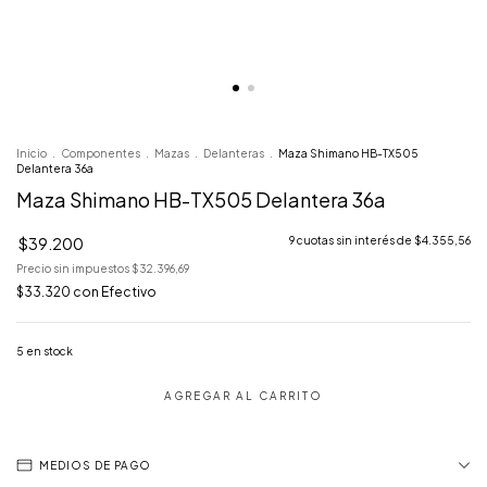
Inicio
.
Componentes
.
Mazas
.
Delanteras
.
Maza Shimano HB-TX505
Delantera 36a
Maza Shimano HB-TX505 Delantera 36a
$39.200
9
cuotas sin interés de
$4.355,56
Precio sin impuestos
$32.396,69
$33.320
con
Efectivo
5
en stock
MEDIOS DE PAGO