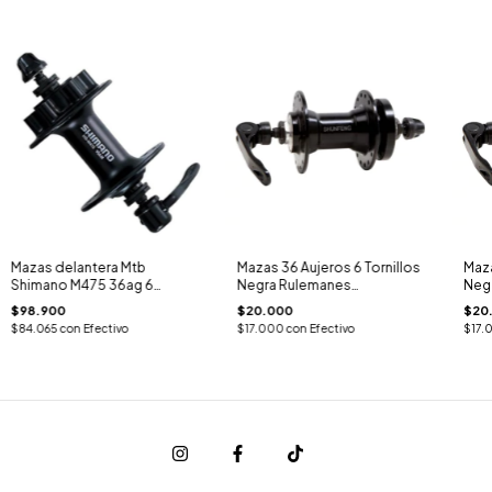
Mazas delantera Mtb
Mazas 36 Aujeros 6 Tornillos
Maza
Shimano M475 36ag 6
Negra Rulemanes
Neg
Tornillos
(Delantera)
(Del
$98.900
$20.000
$20
$84.065
con
Efectivo
$17.000
con
Efectivo
$17.