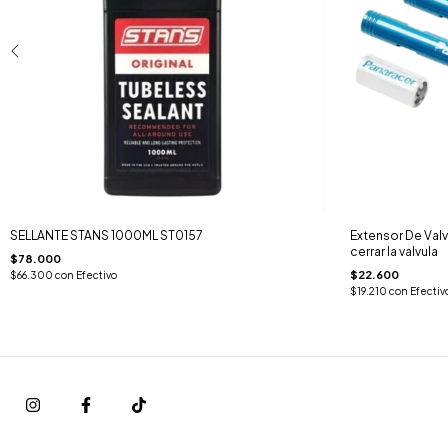
SELLANTE STANS 1000ML ST0157
Extensor De Val
cerrar la valvula
$78.000
$22.600
$66.300
con
Efectivo
$19.210
con
Efectiv