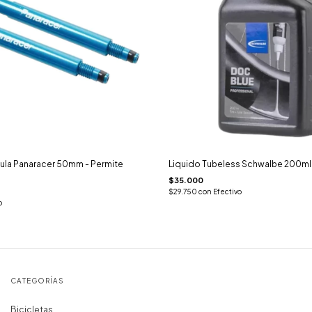
vula Panaracer 50mm - Permite
Liquido Tubeless Schwalbe 200ml
$35.000
$29.750
con
Efectivo
o
CATEGORÍAS
Bicicletas