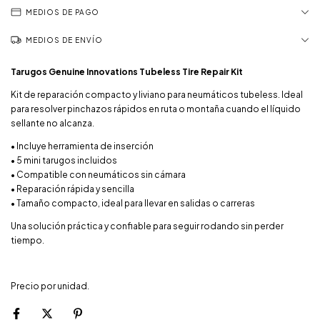
MEDIOS DE PAGO
MEDIOS DE ENVÍO
Tarugos Genuine Innovations Tubeless Tire Repair Kit
Kit de reparación compacto y liviano para neumáticos tubeless. Ideal
para resolver pinchazos rápidos en ruta o montaña cuando el líquido
sellante no alcanza.
• Incluye herramienta de inserción
• 5 mini tarugos incluidos
• Compatible con neumáticos sin cámara
• Reparación rápida y sencilla
• Tamaño compacto, ideal para llevar en salidas o carreras
Una solución práctica y confiable para seguir rodando sin perder
tiempo.
Precio por unidad.