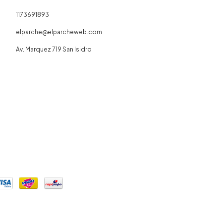
1173691893
elparche@elparcheweb.com
Av. Marquez 719 San Isidro