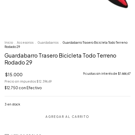
Inicio
.
Accesorios
.
Guardabarros
.
Guardabarro Trasero Bicicleta Todo Terreno
Rodado 29
Guardabarro Trasero Bicicleta Todo Terreno
Rodado 29
$15.000
9
cuotas sin interés de
$1.666,67
Precio sin impuestos
$12.396,69
$12.750
con
Efectivo
3
en stock