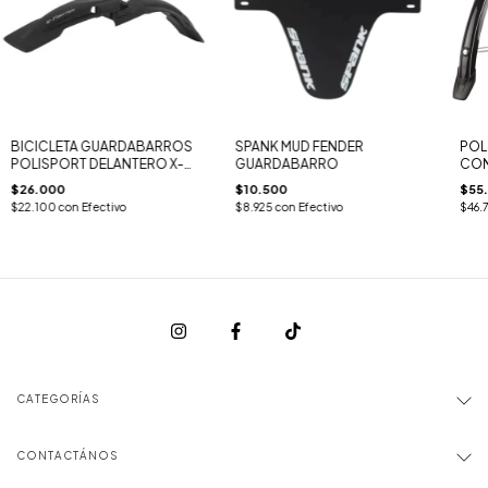
BICICLETA GUARDABARROS
SPANK MUD FENDER
POL
POLISPORT DELANTERO X-
GUARDABARRO
CON
FIGHTER
GUA
$26.000
$10.500
$55
46 
$22.100
con
Efectivo
$8.925
con
Efectivo
$46.
CATEGORÍAS
CONTACTÁNOS