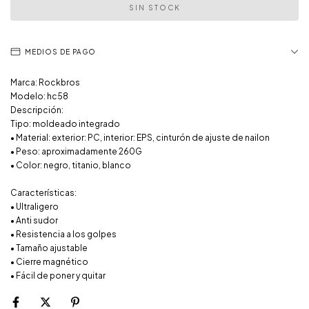
MEDIOS DE PAGO
Marca: Rockbros
Modelo: hc58
Descripción:
Tipo: moldeado integrado
• Material: exterior: PC, interior: EPS, cinturón de ajuste de nailon
• Peso: aproximadamente 260G
• Color: negro, titanio, blanco
Características:
• Ultraligero
• Anti sudor
• Resistencia a los golpes
• Tamaño ajustable
• Cierre magnético
• Fácil de poner y quitar