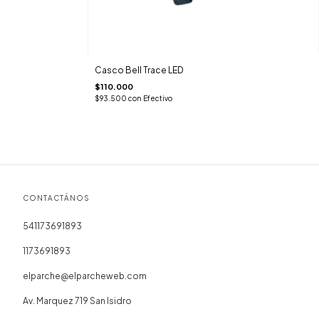
Casco Bell Trace LED
$110.000
$93.500
con
Efectivo
CONTACTÁNOS
541173691893
1173691893
elparche@elparcheweb.com
Av. Marquez 719 San Isidro