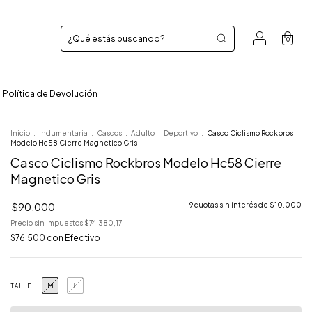
0
Política de Devolución
Inicio
.
Indumentaria
.
Cascos
.
Adulto
.
Deportivo
.
Casco Ciclismo Rockbros
Modelo Hc58 Cierre Magnetico Gris
Casco Ciclismo Rockbros Modelo Hc58 Cierre
Magnetico Gris
$90.000
9
cuotas sin interés de
$10.000
Precio sin impuestos
$74.380,17
$76.500
con
Efectivo
M
L
TALLE