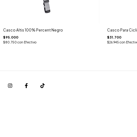
Casco Altis 100% Percent Negro
Casco Para Cic
$95.000
$31.700
$80.750
con
Efectivo
$26.945
con
Efectiv