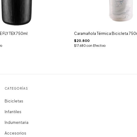
E FLY TEX 750ml
Caramañola Térmica Bicicleta 750
$20.800
vo
$17.680
con
Efectivo
CATEGORÍAS
Bicicletas
Infantiles
Indumentaria
Accesorios