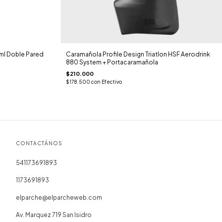
ml Doble Pared
Caramañola Profile Design Triatlon HSF Aerodrink
880 System + Portacaramañola
$210.000
$178.500
con
Efectivo
CONTACTÁNOS
541173691893
1173691893
elparche@elparcheweb.com
Av. Marquez 719 San Isidro