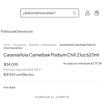
0
Política de Devolución
Inicio
.
Accesorios
.
Botellas - Caramañolas
.
Caramañola Camelbak Podium
Chill 21oz 620ml
Caramañola Camelbak Podium Chill 21oz 620ml
$34.000
9
cuotas sin interés de
$3.777,78
Precio sin impuestos
$28.099,17
$28.900
con
Efectivo
4
en stock