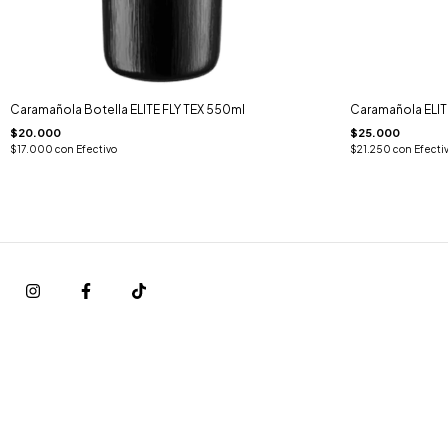
Caramañola Botella ELITE FLY TEX 550ml
Caramañola ELIT
$20.000
$25.000
$17.000
con
Efectivo
$21.250
con
Efecti