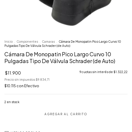
Inicio
.
Componentes
.
Camaras
.
Cámara De Monopatin Pico Largo Curvo 10
Pulgadas Tipo De Válvula Schrader (de Auto)
Cámara De Monopatin Pico Largo Curvo 10
Pulgadas Tipo De Válvula Schrader (de Auto)
$11.900
9
cuotas sin interés de
$1.322,22
Precio sin impuestos
$9.834,71
$10.115
con
Efectivo
2
en stock