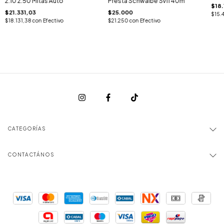
2.10 2.50 Mitas Auto
Presta Schwalbe Sv11 40m
$18.
$21.331,03
$25.000
$15.
$18.131,38
con
Efectivo
$21.250
con
Efectivo
CATEGORÍAS
CONTACTÁNOS