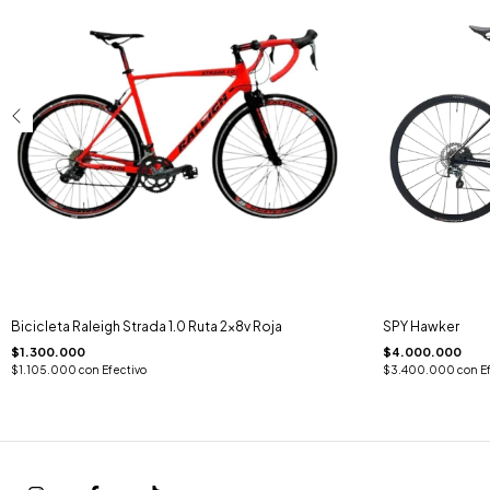
Bicicleta Raleigh Strada 1.0 Ruta 2x8v Roja
SPY Hawker
$1.300.000
$4.000.000
$1.105.000
con
Efectivo
$3.400.000
con
E