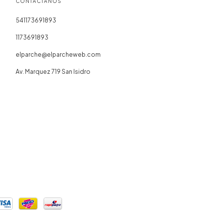
CONTACTÁNOS
541173691893
1173691893
elparche@elparcheweb.com
Av. Marquez 719 San Isidro