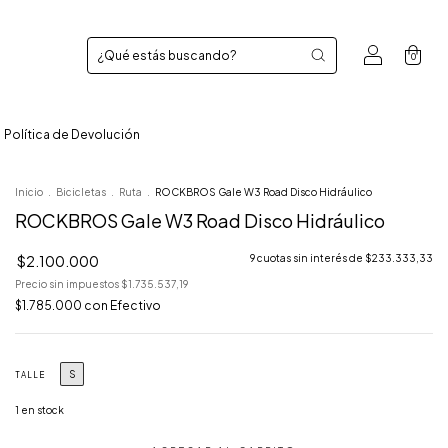
0
Política de Devolución
Inicio
.
Bicicletas
.
Ruta
.
ROCKBROS Gale W3 Road Disco Hidráulico
ROCKBROS Gale W3 Road Disco Hidráulico
$2.100.000
9
cuotas sin interés de
$233.333,33
Precio sin impuestos
$1.735.537,19
$1.785.000
con
Efectivo
S
TALLE
1
en stock