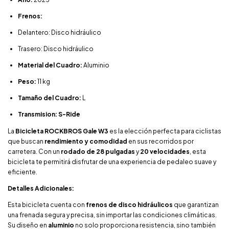
Frenos:
Delantero: Disco hidráulico
Trasero: Disco hidráulico
Material del Cuadro:
Aluminio
Peso:
11 kg
Tamaño del Cuadro:
L
Transmision: S-Ride
La
Bicicleta ROCKBROS Gale W3
es la elección perfecta para ciclistas
que buscan
rendimiento y comodidad
en sus recorridos por
carretera. Con un
rodado de 28 pulgadas
y
20 velocidades
, esta
bicicleta te permitirá disfrutar de una experiencia de pedaleo suave y
eficiente.
Detalles Adicionales:
Esta bicicleta cuenta con
frenos de disco hidráulicos
que garantizan
una frenada segura y precisa, sin importar las condiciones climáticas.
Su diseño en
aluminio
no solo proporciona resistencia, sino también