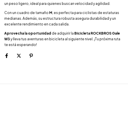
un peso ligero, ideal para quienes buscan velocidad y agilidad.
Con un cuadro de tamaño
M
, es perfecta para ciclistas de estaturas
medianas. Además, su estructura robusta asegura durabilidad y un
excelente rendimiento en cada salida.
Aprovecha la oportunidad
de adquirir la
Bicicleta ROCKBROS Gale
W3
y lleva tus aventuras en bicicleta al siguiente nivel. ¡Tu próxima ruta
te está esperando!