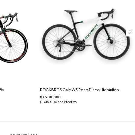
x8v
ROCKBROS Gale W3 Road Disco Hidráulico
$1.900.000
$1.615.000
con
Efectivo