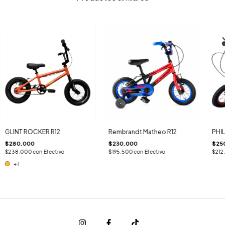
GLINT ROCKER R12
Rembrandt Matheo R12
PHIL
$280.000
$230.000
$25
$238.000
con
Efectivo
$195.500
con
Efectivo
$212
+1