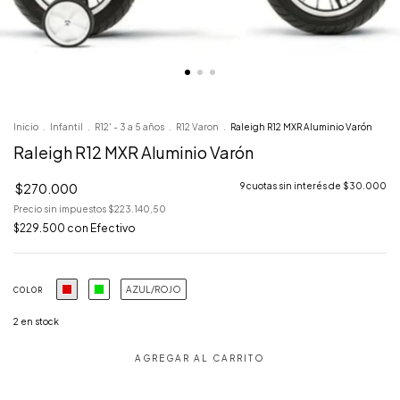
Inicio
.
Infantil
.
R12' - 3 a 5 años
.
R12 Varon
.
Raleigh R12 MXR Aluminio Varón
Raleigh R12 MXR Aluminio Varón
$270.000
9
cuotas sin interés de
$30.000
Precio sin impuestos
$223.140,50
$229.500
con
Efectivo
AZUL/ROJO
COLOR
2
en stock