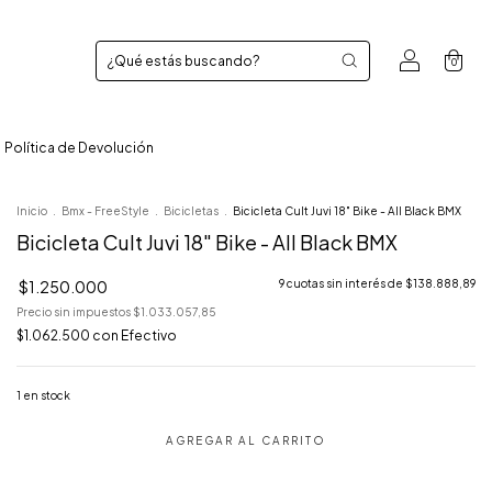
0
Política de Devolución
Inicio
.
Bmx - FreeStyle
.
Bicicletas
.
Bicicleta Cult Juvi 18" Bike - All Black BMX
Bicicleta Cult Juvi 18" Bike - All Black BMX
$1.250.000
9
cuotas sin interés de
$138.888,89
Precio sin impuestos
$1.033.057,85
$1.062.500
con
Efectivo
1
en stock