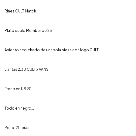
Rines CULT Match
Plato estilo Member de 25T
Asiento acolchado de una sola pieza con logo CULT
Llantas 2.30 CULT x VANS
Freno en U 990
Todo en negro...
Peso: 21 libras