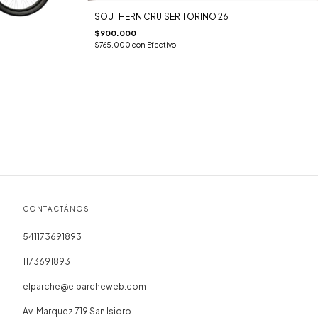
SOUTHERN CRUISER TORINO 26
$900.000
$765.000
con
Efectivo
CONTACTÁNOS
541173691893
1173691893
elparche@elparcheweb.com
Av. Marquez 719 San Isidro