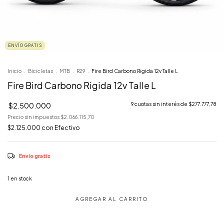
ENVÍO GRATIS
Inicio
.
Bicicletas
.
MTB
.
R29
.
Fire Bird Carbono Rigida 12v Talle L
Fire Bird Carbono Rigida 12v Talle L
$2.500.000
9
cuotas sin interés de
$277.777,78
Precio sin impuestos
$2.066.115,70
$2.125.000
con
Efectivo
Envío gratis
1
en stock