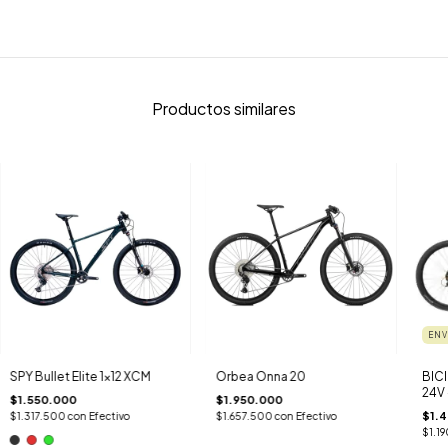
Productos similares
ENV
SPY Bullet Elite 1x12 XCM
Orbea Onna 20
BIC
24V 
$1.550.000
$1.950.000
$1.
$1.317.500
con
Efectivo
$1.657.500
con
Efectivo
$1.1