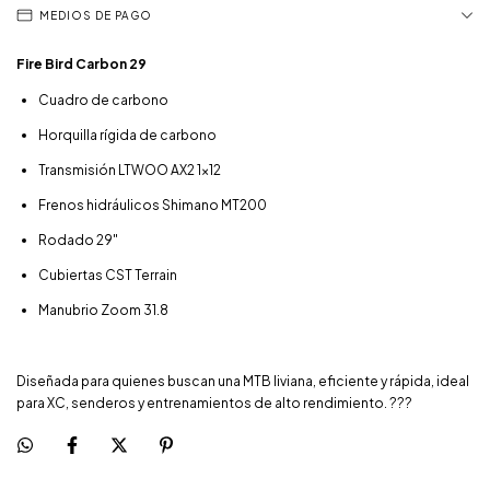
MEDIOS DE PAGO
Fire Bird Carbon 29
Cuadro de carbono
Horquilla rígida de carbono
Transmisión LTWOO AX2 1x12
Frenos hidráulicos Shimano MT200
Rodado 29"
Cubiertas CST Terrain
Manubrio Zoom 31.8
Diseñada para quienes buscan una MTB liviana, eficiente y rápida, ideal
para XC, senderos y entrenamientos de alto rendimiento. ?‍??