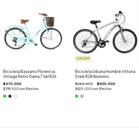
27
%
OFF
Bicicleta Bassano Florencia
Bicicleta Urbana Hombre Vittoria
Vintage Retro Dama 7 Vel R26
Stark R28 Aluminio
$470.000
$680.400
$500.000
$399.500
con
Efectivo
$425.000
con
Efectivo