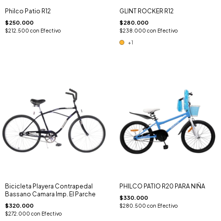
Philco Patio R12
GLINT ROCKER R12
$250.000
$280.000
$212.500
con
Efectivo
$238.000
con
Efectivo
+1
Bicicleta Playera Contrapedal
PHILCO PATIO R20 PARA NIÑA
Bassano Camara Imp. El Parche
$330.000
$320.000
$280.500
con
Efectivo
$272.000
con
Efectivo