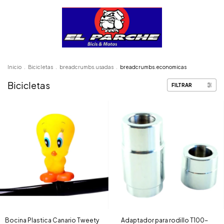
Inicio
.
Bicicletas
.
breadcrumbs.usadas
.
breadcrumbs.economicas
Bicicletas
FILTRAR
Bocina Plastica Canario Tweety
Adaptador para rodillo T100-