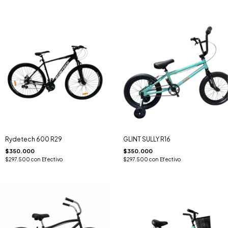
Rydetech 600 R29
GLINT SULLY R16
$350.000
$350.000
$297.500
con
Efectivo
$297.500
con
Efectivo