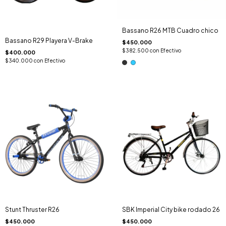
Bassano R26 MTB Cuadro chico
Bassano R29 Playera V-Brake
$450.000
$382.500
con
Efectivo
$400.000
$340.000
con
Efectivo
Stunt Thruster R26
SBK Imperial City bike rodado 26
$450.000
$450.000