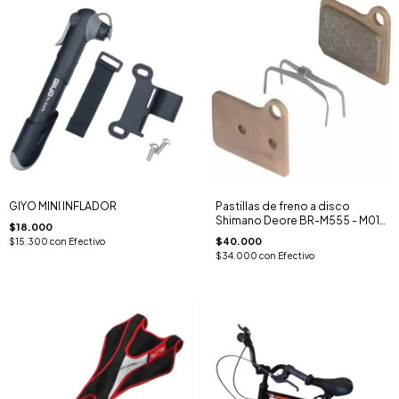
GIYO MINI INFLADOR
Pastillas de freno a disco
Shimano Deore BR-M555 - M01
$18.000
Metal Pad
$40.000
$15.300
con
Efectivo
$34.000
con
Efectivo