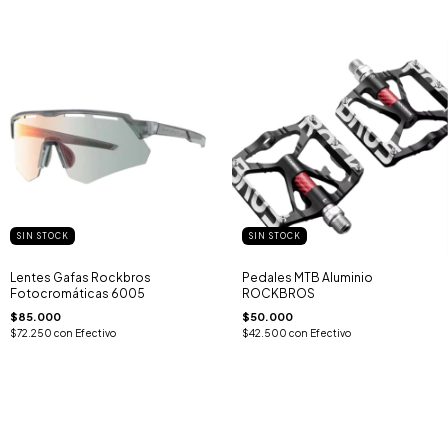
SIN STOCK
SIN STOCK
Lentes Gafas Rockbros
Pedales MTB Aluminio
Fotocromáticas 6005
ROCKBROS
$85.000
$50.000
$72.250
con
Efectivo
$42.500
con
Efectivo