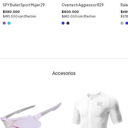
SPY Bullet Sport Mujer 29
Overtech Aggressor R29
Rale
$580.000
$800.000
$68
$493.000
con
Efectivo
$680.000
con
Efectivo
$57
Accesorios