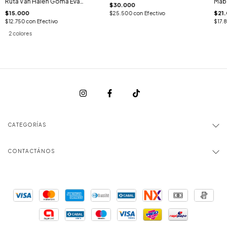
Ruta Van Halen Goma Eva
Mabu
$30.000
3x190cm
$15.000
$21
$25.500
con
Efectivo
$12.750
con
Efectivo
$17.
2 colores
CATEGORÍAS
CONTACTÁNOS