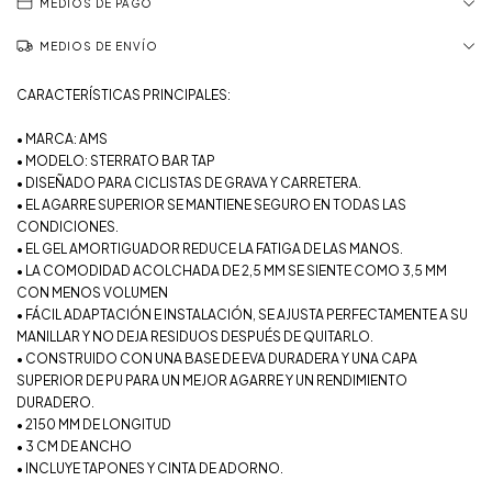
MEDIOS DE PAGO
MEDIOS DE ENVÍO
CARACTERÍSTICAS PRINCIPALES:
• MARCA: AMS
• MODELO: STERRATO BAR TAP
• DISEÑADO PARA CICLISTAS DE GRAVA Y CARRETERA.
• EL AGARRE SUPERIOR SE MANTIENE SEGURO EN TODAS LAS
CONDICIONES.
• EL GEL AMORTIGUADOR REDUCE LA FATIGA DE LAS MANOS.
• LA COMODIDAD ACOLCHADA DE 2,5 MM SE SIENTE COMO 3,5 MM
CON MENOS VOLUMEN
• FÁCIL ADAPTACIÓN E INSTALACIÓN, SE AJUSTA PERFECTAMENTE A SU
MANILLAR Y NO DEJA RESIDUOS DESPUÉS DE QUITARLO.
• CONSTRUIDO CON UNA BASE DE EVA DURADERA Y UNA CAPA
SUPERIOR DE PU PARA UN MEJOR AGARRE Y UN RENDIMIENTO
DURADERO.
• 2150 MM DE LONGITUD
• 3 CM DE ANCHO
• INCLUYE TAPONES Y CINTA DE ADORNO.