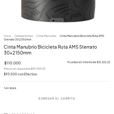
Inicio
.
Componentes
.
Cinta Manurbio
.
Cinta Manubrio Bicicleta Ruta AMS
Sterrato 30x2150mm
Cinta Manubrio Bicicleta Ruta AMS Sterrato
30x2150mm
$110.000
9
cuotas sin interés de
$12.222,22
Precio sin impuestos
$90.909,09
$93.500
con
Efectivo
1
en stock