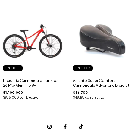
SIN STOCK
SIN STOCK
Bicicleta Cannondale Trail Kids
Asiento Super Comfort
26 Mtb Aluminio 8v
Cannondale Adventure Bicicleta
Paseo
$1.100.000
$56.700
$935.000
con
Efectivo
$48.195
con
Efectivo