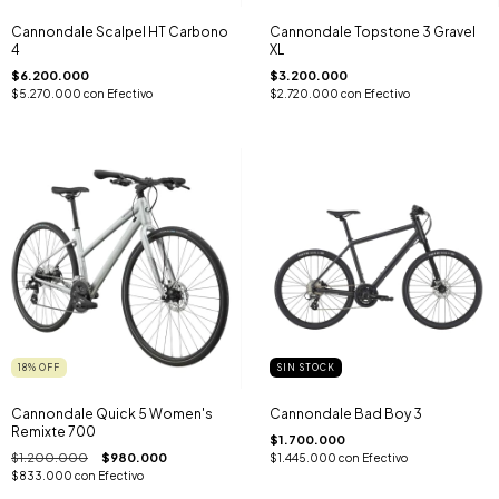
Cannondale Scalpel HT Carbono
Cannondale Topstone 3 Gravel
4
XL
$6.200.000
$3.200.000
$5.270.000
con
Efectivo
$2.720.000
con
Efectivo
18
%
OFF
SIN STOCK
Cannondale Quick 5 Women's
Cannondale Bad Boy 3
Remixte 700
$1.700.000
$1.200.000
$980.000
$1.445.000
con
Efectivo
$833.000
con
Efectivo